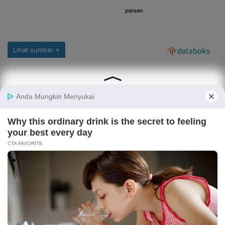
ARTIKEL TERKAIT
6 Contoh Surat Lamaran
Contoh Surat Lamaran
Kerja Bahasa Inggris
Kerja Bahasa Inggris yang
Beserta Strukturnya
Benar Sesuai Grammar