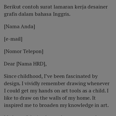
Berikut contoh surat lamaran kerja desainer
grafis dalam bahasa Inggris.
[Nama Anda]
[e-mail]
[Nomor Telepon]
Dear [Nama HRD],
Since childhood, I’ve been fascinated by
design. I vividly remember drawing whenever
I could get my hands on art tools as a child. I
like to draw on the walls of my home. It
inspired me to broaden my knowledge in art.