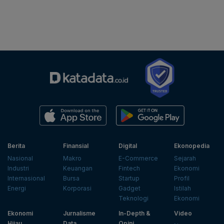
Berita
Finansial
Digital
Ekonopedia
Nasional
Makro
E-Commerce
Sejarah
Industri
Keuangan
Fintech
Ekonomi
Internasional
Bursa
Startup
Profil
Energi
Korporasi
Gadget
Istilah
Teknologi
Ekonomi
Ekonomi
Jurnalisme
In-Depth &
Video
Hijau
Data
Opini