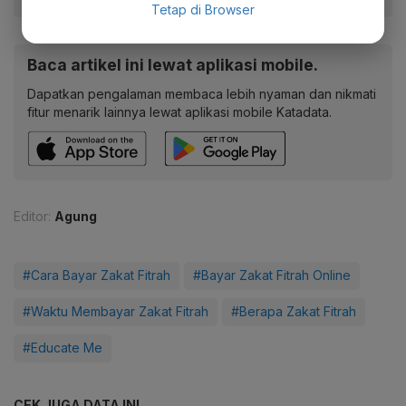
Tetap di Browser
Baca artikel ini lewat aplikasi mobile.
Dapatkan pengalaman membaca lebih nyaman dan nikmati
fitur menarik lainnya lewat aplikasi mobile Katadata.
Editor:
Agung
#Cara Bayar Zakat Fitrah
#Bayar Zakat Fitrah Online
#Waktu Membayar Zakat Fitrah
#Berapa Zakat Fitrah
#Educate Me
CEK JUGA DATA INI