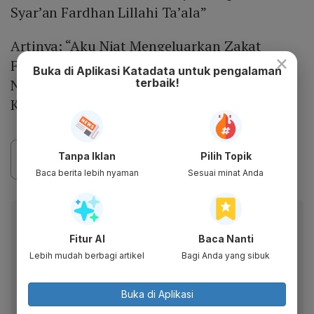
Syar’an Fardhan Lillahi Ta’ala”
Artinya: “Aku Niat Mengeluarkan Zakat
×
Fitrah Untuk Diriku Dan Seluruh Orang Yang
Buka di Aplikasi Katadata untuk pengalaman
terbaik!
Nafkahnya Menjadi Tanggunganku Fardhu
Karena Allah Taala.”
Tanpa Iklan
Pilih Topik
Baca berita lebih nyaman
Sesuai minat Anda
Berita Katadata.co.id di WhatsApp
Anda
Fitur AI
Baca Nanti
Dapatkan akses cepat ke berita terkini dan data
Lebih mudah berbagi artikel
Bagi Anda yang sibuk
berharga dari WhatsApp Channel Katadata.co.id
Buka di Aplikasi
Ikuti kami