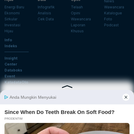
News
Energi Baru
Infografik
Telaah
Wawancara
Ekonomi
Analisis
Opini
Katalogue
Sirkular
Cek Data
Wawancara
Foto
Investasi
Laporan
Podcast
Hijau
Khusus
Info
Indeks
Insight
Center
Databoks
Event
KatadataOto
Langganan Newsletter
Email
Daftar
Ikuti Kami