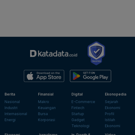
Berita
Finansial
Digital
Ekonopedia
Nasional
Makro
E-Commerce
Sejarah
Industri
Keuangan
Fintech
Ekonomi
Internasional
Bursa
Startup
Profil
Energi
Korporasi
Gadget
Istilah
Teknologi
Ekonomi
Ekonomi
Jurnalisme
In-Depth &
Video