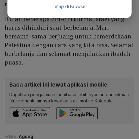
resminya.
Tetap di Browser
Itulah beberapa ciri-ciri kurma Israel yang
harus dihindari saat berbelanja. Mari
bersama-sama berjuang untuk kemerdekaan
Palestina dengan cara yang kita bisa. Selamat
berbelanja dan selamat menjalankan ibadah
puasa.
Baca artikel ini lewat aplikasi mobile.
Dapatkan pengalaman membaca lebih nyaman dan nikmati
fitur menarik lainnya lewat aplikasi mobile Katadata.
Editor:
Agung