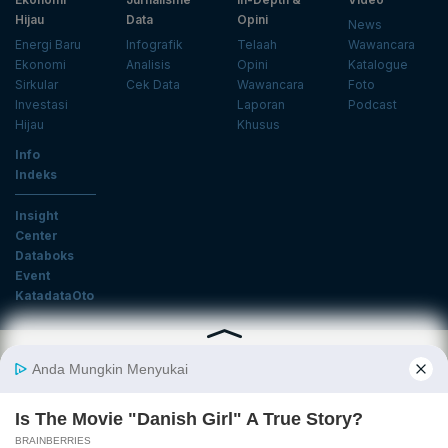
Hijau
Data
Opini
News
Energi Baru
Infografik
Telaah
Wawancara
Ekonomi
Analisis
Opini
Katalogue
Sirkular
Cek Data
Wawancara
Foto
Investasi
Laporan
Podcast
Hijau
Khusus
Info
Indeks
Insight
Center
Databoks
Event
KatadataOto
Langganan Newsletter
Email
Daftar
Ikuti Kami