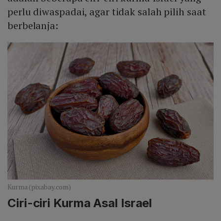
menghentikan pelanggaran hukum internasional.
perlu diwaspadai, agar tidak salah pilih saat
Kampanye ini memperkuat kesadaran konsumen
berbelanja:
tentang asal produk, termasuk ciri‑ciri khusus kurma
Israel yang harus diwaspadai.
Kurma (pixabay.com)
Ciri-ciri Kurma Asal Israel