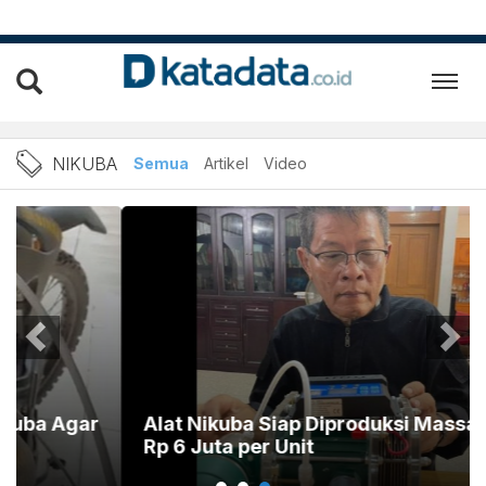
Berita Nikuba Terbaru dan 
NIKUBA
Semua
Artikel
Video
Alat Nikuba Siap Diproduksi Massal, Harga
Rp 6 Juta per Unit