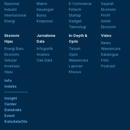
Nasional
Makro
E-Commerce
Sejarah
Industri
Keuangan
Fintech
Ekonomi
Internasional
Bursa
Startup
Profil
Energi
Korporasi
Gadget
Istilah
Teknologi
Ekonomi
Ekonomi
Jurnalisme
In-Depth &
Video
Hijau
Data
Opini
News
Energi Baru
Infografik
Telaah
Wawancara
Ekonomi
Analisis
Opini
Katalogue
Sirkular
Cek Data
Wawancara
Foto
Investasi
Laporan
Podcast
Hijau
Khusus
Info
Indeks
Insight
Center
Databoks
Event
KatadataOto