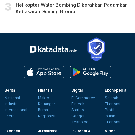
Helikopter Water Bombing Dikerahkan Padamkan
Kebakaran Gunung Bromo
Berita
Finansial
Digital
Ekonopedia
Nasional
Makro
E-Commerce
Sejarah
Industri
Keuangan
Fintech
Ekonomi
Internasional
Bursa
Startup
Profil
Energi
Korporasi
Gadget
Istilah
Teknologi
Ekonomi
Ekonomi
Jurnalisme
In-Depth &
Video