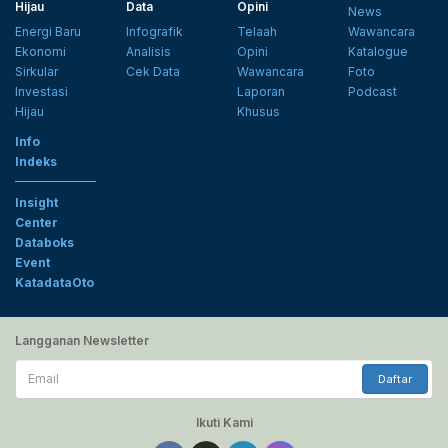
Hijau
Data
Opini
News
Energi Baru
Infografik
Telaah
Wawancara
Ekonomi
Analisis
Opini
Katalogue
Sirkular
Cek Data
Wawancara
Foto
Investasi
Laporan
Podcast
Hijau
Khusus
Info
Indeks
Insight
Center
Databoks
Event
KatadataOto
Langganan Newsletter
Email
Daftar
Ikuti Kami