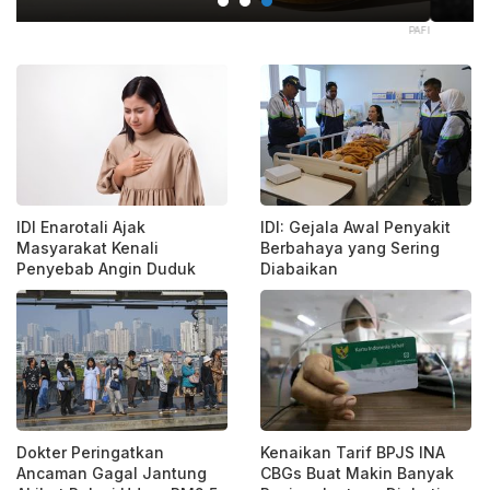
PAFI
123RF.COM/BELCHONOK
IDI Enarotali Ajak
IDI: Gejala Awal Penyakit
Masyarakat Kenali
Berbahaya yang Sering
Penyebab Angin Duduk
Diabaikan
Dokter Peringatkan
Kenaikan Tarif BPJS INA
Ancaman Gagal Jantung
CBGs Buat Makin Banyak