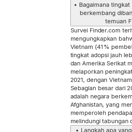
•
Bagaimana tingkat
berkembang diban
temuan F
Survei Finder.com ter
mengungkapkan bahwa
Vietnam (41 % pembeli 
tingkat adopsi jauh le
dan Amerika Serikat m
melaporkan peningkat
2021, dengan Vietnam 
Sebagian besar dari 2
adalah negara berkem
Afghanistan, yang mem
memperoleh pendapata
melindungi tabungan d
•
Langkah apa yang 