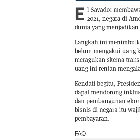
E
l Savador membawa 
2021, negara di Ame
dunia yang menjadikan 
Langkah ini menimbulka
belum mengakui uang kr
meragukan skema transa
uang ini rentan mengalam
Kendati begitu, Preside
dapat mendorong inklusi
dan pembangunan ekonom
bisnis di negara itu waj
pembayaran.
FAQ