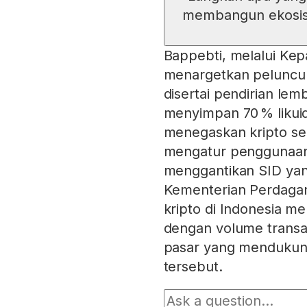
membangun ekosist
Bappebti, melalui Kep
menargetkan peluncura
disertai pendirian lem
menyimpan 70 % likuid
menegaskan kripto se
mengatur penggunaan 
menggantikan SID yang
Kementerian Perdaga
kripto di Indonesia me
dengan volume transak
pasar yang mendukung
tersebut.