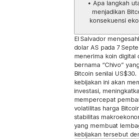
•
Apa langkah ut
menjadikan Bitc
konsekuensi eko
El Salvador mengesahk
dolar AS pada 7 Sept
menerima koin digita
bernama “Chivo” yan
Bitcoin senilai US$3
kebijakan ini akan me
investasi, meningkatk
mempercepat pemban
volatilitas harga Bit
stabilitas makroekono
yang membuat lembaga
kebijakan tersebut de