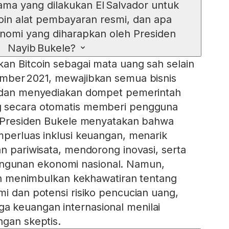
ama yang dilakukan El Salvador untuk
oin alat pembayaran resmi, dan apa
nomi yang diharapkan oleh Presiden
Nayib Bukele?
an Bitcoin sebagai mata uang sah selain
ember 2021, mewajibkan semua bisnis
l dan menyediakan dompet pemerintah
g secara otomatis memberi pengguna
0. Presiden Bukele menyatakan bahwa
mperluas inklusi keuangan, menarik
an pariwisata, mendorong inovasi, serta
gunan ekonomi nasional. Namun,
coin menimbulkan kekhawatiran tentang
mi dan potensi risiko pencucian uang,
 keuangan internasional menilai
ngan skeptis.