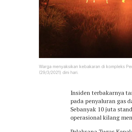
Warga menyaksikan kebakaran di kompleks Pert
(29/3/2021) dini hari.
Insiden terbakarnya ta
pada penyaluran gas d
Sebanyak 10 juta stan
operasional kilang men
Pelaksana Tugas Kepal