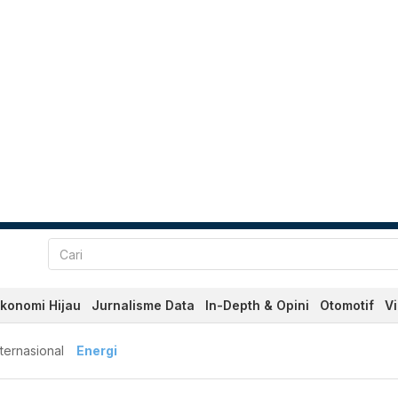
konomi Hijau
Jurnalisme Data
In-Depth & Opini
Otomotif
V
nternasional
Energi