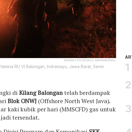
AR
ANTARA FOTO/DEDHEZ ANGGARA/PRAS.
amina RU VI Balongan, Indramayu, Jawa Barat, Senin
ngki di
Kilang Balongan
telah berdampak
ari
Blok ONWJ
(Offshore North West Java).
dar kaki kubik per hari (MMSCFD) gas untuk
jadi tersendat.
a Divisi Program dan Komunikasi
SKK