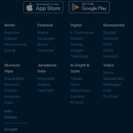
Berita
Finansial
Digital
Ekonopedia
Nasional
Makro
E-Commerce
Sejarah
Industri
Keuangan
Fintech
Ekonomi
Internasional
Bursa
Startup
Profil
Energi
Korporasi
Gadget
Istilah
Teknologi
Ekonomi
Ekonomi
Jurnalisme
In-Depth &
Video
Hijau
Data
Opini
News
Energi Baru
Infografik
Telaah
Wawancara
Ekonomi
Analisis
Opini
Katalogue
Sirkular
Cek Data
Wawancara
Foto
Investasi
Laporan
Podcast
Hijau
Khusus
Info
Indeks
Insight