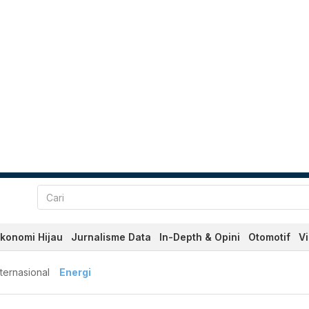
konomi Hijau
Jurnalisme Data
In-Depth & Opini
Otomotif
V
nternasional
Energi