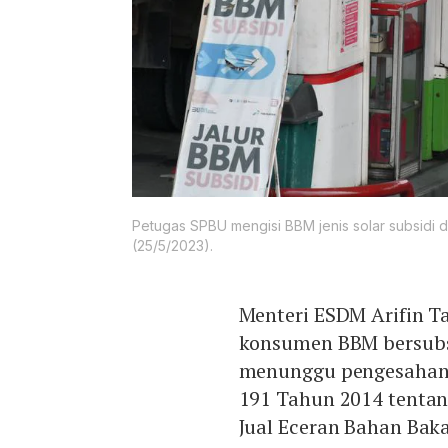
Petugas SPBU mengisi BBM jenis solar subsidi d
(25/5/2023).
Menteri ESDM Arifin T
konsumen BBM bersubsi
menunggu pengesahan r
191 Tahun 2014 tentan
Jual Eceran Bahan Bak