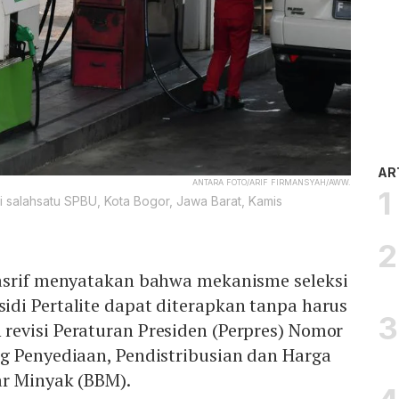
AR
ANTARA FOTO/ARIF FIRMANSYAH/AWW.
i salahsatu SPBU, Kota Bogor, Jawa Barat, Kamis
asrif menyatakan bahwa mekanisme seleksi
di Pertalite dapat diterapkan tanpa harus
evisi Peraturan Presiden (Perpres) Nomor
g Penyediaan, Pendistribusian dan Harga
ar Minyak (BBM).