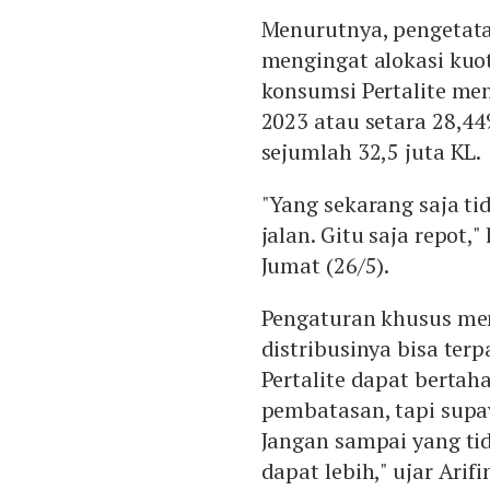
Menurutnya, pengetatan
mengingat alokasi kuo
konsumsi Pertalite menc
2023 atau setara 28,44
sejumlah 32,5 juta KL.
"Yang sekarang saja ti
jalan. Gitu saja repot,
Jumat (26/5).
Pengaturan khusus men
distribusinya bisa ter
Pertalite dapat bertah
pembatasan, tapi supay
Jangan sampai yang t
dapat lebih," ujar Arifi