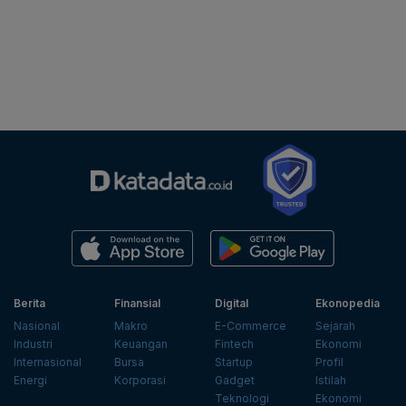
Berita
Finansial
Digital
Ekonopedia
Nasional
Makro
E-Commerce
Sejarah
Industri
Keuangan
Fintech
Ekonomi
Internasional
Bursa
Startup
Profil
Energi
Korporasi
Gadget
Istilah
Teknologi
Ekonomi