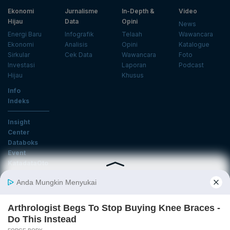
Ekonomi
Jurnalisme
In-Depth &
Video
Hijau
Data
Opini
News
Energi Baru
Infografik
Telaah
Wawancara
Ekonomi
Analisis
Opini
Katalogue
Sirkular
Cek Data
Wawancara
Foto
Investasi
Laporan
Podcast
Hijau
Khusus
Info
Indeks
Insight
Center
Databoks
Event
KatadataOto
Langganan Newsletter
Email
Daftar