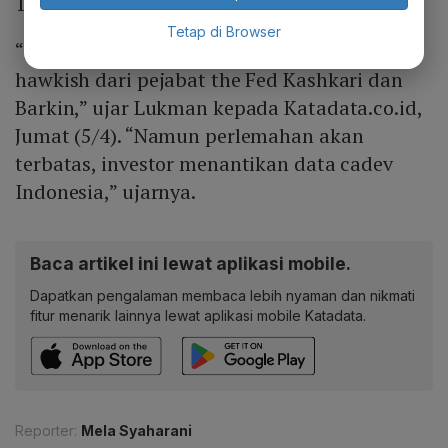
16.000.
Tetap di Browser
“Dolar AS rebound setelah pernyataan
hawkish dari pejabat the Fed Kashkari dan
Barkin,” ujar Lukman kepada Katadata.co.id,
Jumat (5/4). “Namun perlemahan akan
terbatas, investor menantikan data cadev
Indonesia,” ujarnya.
Baca artikel ini lewat aplikasi mobile.
Dapatkan pengalaman membaca lebih nyaman dan nikmati
fitur menarik lainnya lewat aplikasi mobile Katadata.
Reporter:
Mela Syaharani