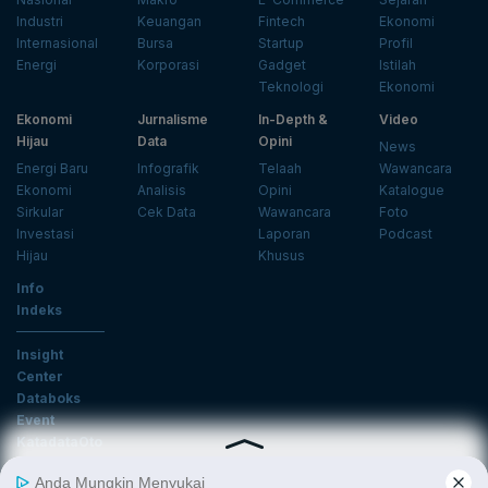
Industri
Keuangan
Fintech
Ekonomi
Internasional
Bursa
Startup
Profil
Energi
Korporasi
Gadget
Istilah
Teknologi
Ekonomi
Ekonomi
Jurnalisme
In-Depth &
Video
Hijau
Data
Opini
News
Energi Baru
Infografik
Telaah
Wawancara
Ekonomi
Analisis
Opini
Katalogue
Sirkular
Cek Data
Wawancara
Foto
Investasi
Laporan
Podcast
Hijau
Khusus
Info
Indeks
Insight
Center
Databoks
Event
KatadataOto