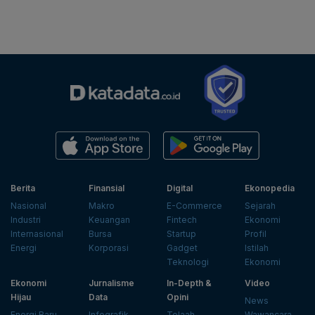
Berita
Finansial
Digital
Ekonopedia
Nasional
Makro
E-Commerce
Sejarah
Industri
Keuangan
Fintech
Ekonomi
Internasional
Bursa
Startup
Profil
Energi
Korporasi
Gadget
Istilah
Teknologi
Ekonomi
Ekonomi
Jurnalisme
In-Depth &
Video
Hijau
Data
Opini
News
Energi Baru
Infografik
Telaah
Wawancara