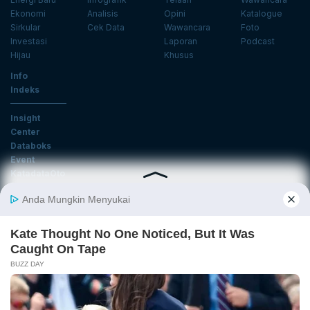
Ekonomi
Analisis
Opini
Katalogue
Sirkular
Cek Data
Wawancara
Foto
Investasi
Laporan
Podcast
Hijau
Khusus
Info
Indeks
Insight
Center
Databoks
Event
KatadataOto
Langganan Newsletter
Email
Daftar
Ikuti Kami