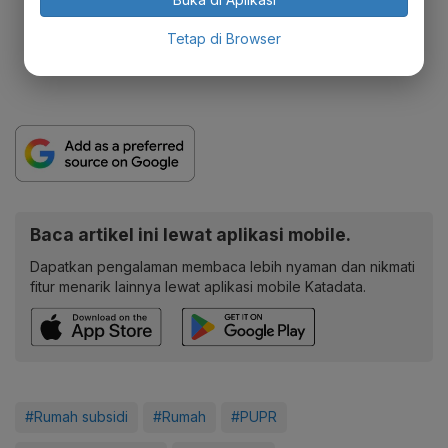
Tetap di Browser
Baca artikel ini lewat aplikasi mobile.
Dapatkan pengalaman membaca lebih nyaman dan nikmati
fitur menarik lainnya lewat aplikasi mobile Katadata.
#Rumah subsidi
#Rumah
#PUPR