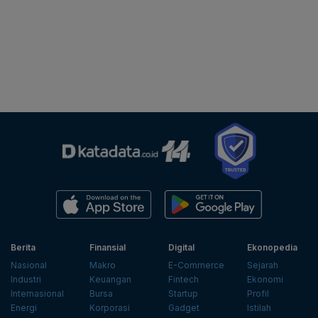
Berita
Finansial
Digital
Ekonopedia
Nasional
Makro
E-Commerce
Sejarah
Industri
Keuangan
Fintech
Ekonomi
Internasional
Bursa
Startup
Profil
Energi
Korporasi
Gadget
Istilah