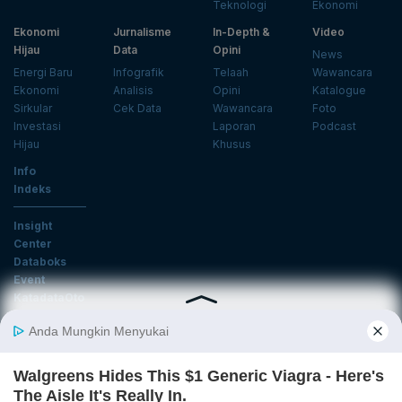
Teknologi
Ekonomi
Ekonomi
Jurnalisme
In-Depth &
Video
Hijau
Data
Opini
News
Energi Baru
Infografik
Telaah
Wawancara
Ekonomi
Analisis
Opini
Katalogue
Sirkular
Cek Data
Wawancara
Foto
Investasi
Laporan
Podcast
Hijau
Khusus
Info
Indeks
Insight
Center
Databoks
Event
KatadataOto
Langganan Newsletter
Email
Daftar