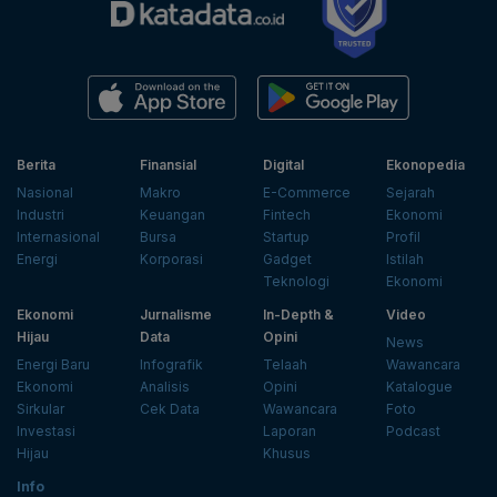
Berita
Finansial
Digital
Ekonopedia
Nasional
Makro
E-Commerce
Sejarah
Industri
Keuangan
Fintech
Ekonomi
Internasional
Bursa
Startup
Profil
Energi
Korporasi
Gadget
Istilah
Teknologi
Ekonomi
Ekonomi
Jurnalisme
In-Depth &
Video
Hijau
Data
Opini
News
Energi Baru
Infografik
Telaah
Wawancara
Ekonomi
Analisis
Opini
Katalogue
Sirkular
Cek Data
Wawancara
Foto
Investasi
Laporan
Podcast
Hijau
Khusus
Info