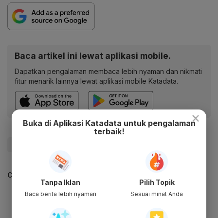
Baca artikel ini lewat aplikasi mobile.
Dapatkan pengalaman membaca lebih nyaman dan nikmati
fitur menarik lainnya lewat aplikasi mobile Katadata.
×
Buka di Aplikasi Katadata untuk pengalaman
terbaik!
#Daihatsu
#Otomotif
#mobil
#Update Me
CEK JUGA DATA INI
Tanpa Iklan
Pilih Topik
Baca berita lebih nyaman
Sesuai minat Anda