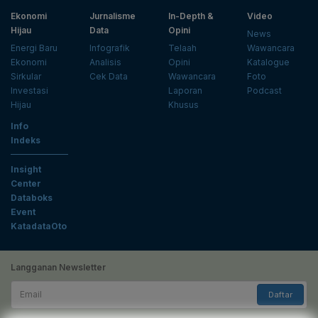
Ekonomi
Jurnalisme
In-Depth &
Video
Hijau
Data
Opini
News
Energi Baru
Infografik
Telaah
Wawancara
Ekonomi
Analisis
Opini
Katalogue
Sirkular
Cek Data
Wawancara
Foto
Investasi
Laporan
Podcast
Hijau
Khusus
Info
Indeks
Insight
Center
Databoks
Event
KatadataOto
Langganan Newsletter
Email
Daftar