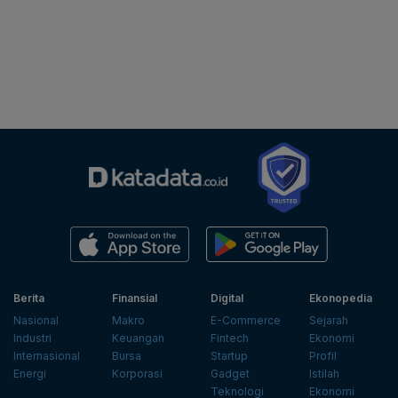
Berita
Finansial
Digital
Ekonopedia
Nasional
Makro
E-Commerce
Sejarah
Industri
Keuangan
Fintech
Ekonomi
Internasional
Bursa
Startup
Profil
Energi
Korporasi
Gadget
Istilah
Teknologi
Ekonomi