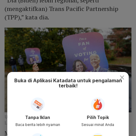
“Dia (Biden) lebih regional, seperti
(mengaktifkan) Trans Pacific Partnership
(TPP),” kata dia.
×
Buka di Aplikasi Katadata untuk pengalaman
terbaik!
USA-ELECTION/BIDEN (ANTARA FOTO/REUTERS/Kevin
Tanpa Iklan
Pilih Topik
Lamarque/WSJ/cf)
Baca berita lebih nyaman
Sesuai minat Anda
Meski demikian, Fithra memprediksi RI tetap