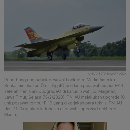
ANTARA FOTO/SISWOWIDODO
Penerbang dari pabrik pesawat Lockheed Martin Amerika
Serikat melakukan Ôtest flightÕ perdana pesawat tempur F-16
setelah menjalani ÔupgradeÕ di Lanud Iswahjudi Magetan,
Jawa Timur, Selasa (18/2/2020). TNI AU melakukan upgrade 10
unit pesawat tempur F-16 yang dikerjakan para teknisi TNI AU
dan PT Dirgantara Indonesia di bawah supervisi Lockheed
Martin.