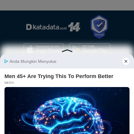
Berita
Finansial
Digital
Ekonopedia
Nasional
Makro
E-Commerce
Sejarah
Industri
Keuangan
Fintech
Ekonomi
Internasional
Bursa
Startup
Profil
Energi
Korporasi
Gadget
Istilah
Teknologi
Ekonomi
Ekonomi
Jurnalisme
In-Depth &
Video
Hijau
Data
Opini
News
Energi Baru
Infografik
Telaah
Wawancara
Ekonomi
Analisis
Opini
Katalogue
Sirkular
Cek Data
Wawancara
Foto