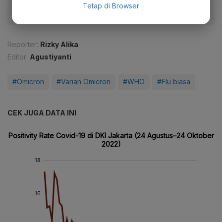
Tetap di Browser
Reporter:
Rizky Alika
Editor:
Agustiyanti
#Omicron
#Varian Omicron
#WHO
#Flu biasa
CEK JUGA DATA INI