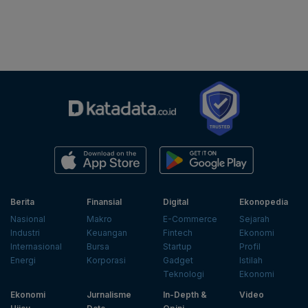
Berita
Finansial
Digital
Ekonopedia
Nasional
Makro
E-Commerce
Sejarah
Industri
Keuangan
Fintech
Ekonomi
Internasional
Bursa
Startup
Profil
Energi
Korporasi
Gadget
Istilah
Teknologi
Ekonomi
Ekonomi
Jurnalisme
In-Depth &
Video