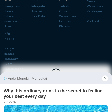
Hijau
Data
Opini
News
Energi Baru
Infografik
Telaah
Wawancara
Ekonomi
Analisis
Opini
Katalogue
Sirkular
Cek Data
Wawancara
Foto
Investasi
Laporan
Podcast
Hijau
Khusus
Info
Indeks
Insight
Center
Databoks
Event
KatadataOto
Langganan Newsletter
Email
Daftar
Ikuti Kami