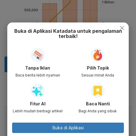
×
Buka di Aplikasi Katadata untuk pengalaman
terbaik!
Tanpa Iklan
Pilih Topik
Baca berita lebih nyaman
Sesuai minat Anda
Fitur AI
Baca Nanti
Lebih mudah berbagi artikel
Bagi Anda yang sibuk
Baca artikel ini lewat aplikasi mobile.
Dapatkan pengalaman membaca lebih nyaman dan nikmati
Buka di Aplikasi
fitur menarik lainnya lewat aplikasi mobile Katadata.