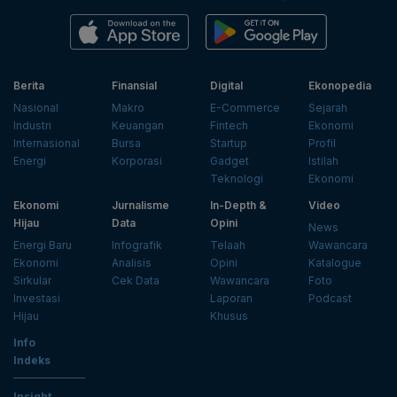
Berita
Finansial
Digital
Ekonopedia
Nasional
Makro
E-Commerce
Sejarah
Industri
Keuangan
Fintech
Ekonomi
Internasional
Bursa
Startup
Profil
Energi
Korporasi
Gadget
Istilah
Teknologi
Ekonomi
Ekonomi
Jurnalisme
In-Depth &
Video
Hijau
Data
Opini
News
Energi Baru
Infografik
Telaah
Wawancara
Ekonomi
Analisis
Opini
Katalogue
Sirkular
Cek Data
Wawancara
Foto
Investasi
Laporan
Podcast
Hijau
Khusus
Info
Indeks
Insight