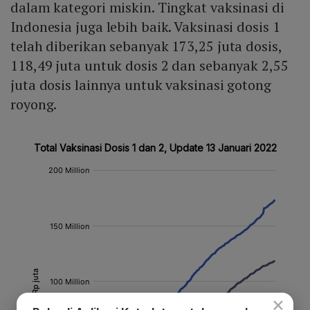
dalam kategori miskin. Tingkat vaksinasi di
Indonesia juga lebih baik. Vaksinasi dosis 1
telah diberikan sebanyak 173,25 juta dosis,
118,49 juta untuk dosis 2 dan sebanyak 2,55
juta dosis lainnya untuk vaksinasi gotong
royong.
×