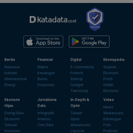
Berita
Finansial
Digital
Ekonopedia
Nasional
Makro
E-Commerce
Sejarah
Industri
Keuangan
Fintech
Ekonomi
Internasional
Bursa
Startup
Profil
Energi
Korporasi
Gadget
Istilah
Teknologi
Ekonomi
Ekonomi
Jurnalisme
In-Depth &
Video
Hijau
Data
Opini
News
Energi Baru
Infografik
Telaah
Wawancara
Ekonomi
Analisis
Opini
Katalogue
Sirkular
Cek Data
Wawancara
Foto
Investasi
Laporan
Podcast