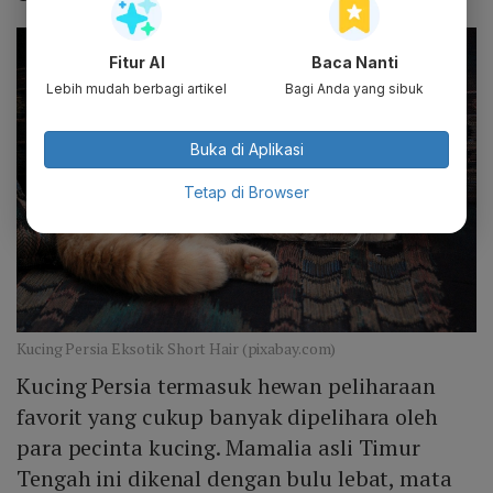
Fitur AI
Baca Nanti
Lebih mudah berbagi artikel
Bagi Anda yang sibuk
Buka di Aplikasi
Tetap di Browser
Kucing Persia Eksotik Short Hair (pixabay.com)
Kucing Persia termasuk hewan peliharaan
favorit yang cukup banyak dipelihara oleh
para pecinta kucing. Mamalia asli Timur
Tengah ini dikenal dengan bulu lebat, mata