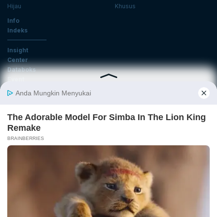
Hijau
Khusus
Info
Indeks
Insight
Center
Databoks
Event
KatadataOto
Langganan Newsletter
Email
Daftar
Ikuti Kami
Tentang Katadata
Advertising
Karier
Pedoman Media Siber
Kebijakan Privasi
Disclaimer
Hubungi Kami