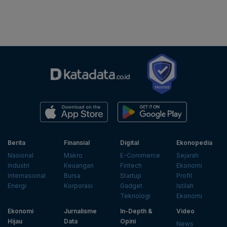
Berita
Finansial
Digital
Ekonopedia
Nasional
Makro
E-Commerce
Sejarah
Industri
Keuangan
Fintech
Ekonomi
Internasional
Bursa
Startup
Profil
Energi
Korporasi
Gadget
Istilah
Teknologi
Ekonomi
Ekonomi
Jurnalisme
In-Depth &
Video
Hijau
Data
Opini
News