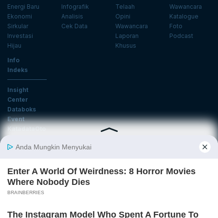
Energi Baru
Infografik
Telaah
Wawancara
Ekonomi
Analisis
Opini
Katalogue
Sirkular
Cek Data
Wawancara
Foto
Investasi
Laporan
Podcast
Hijau
Khusus
Info
Indeks
Insight
Center
Databoks
Event
KatadataOto
Langganan Newsletter
Email
Daftar
Ikuti Kami