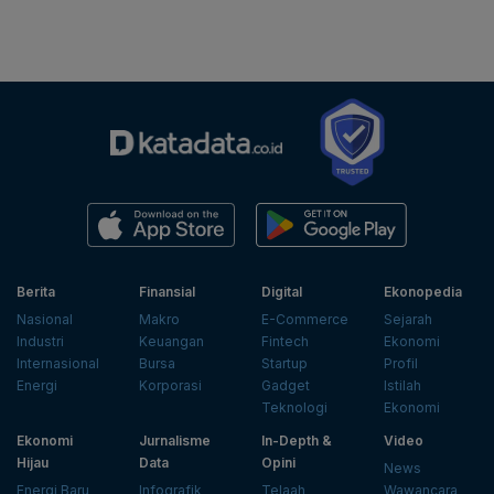
Berita
Finansial
Digital
Ekonopedia
Nasional
Makro
E-Commerce
Sejarah
Industri
Keuangan
Fintech
Ekonomi
Internasional
Bursa
Startup
Profil
Energi
Korporasi
Gadget
Istilah
Teknologi
Ekonomi
Ekonomi
Jurnalisme
In-Depth &
Video
Hijau
Data
Opini
News
Energi Baru
Infografik
Telaah
Wawancara