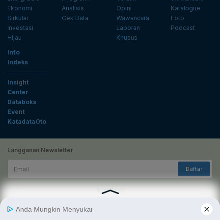
Ekonomi
Analisis
Opini
Katalogue
Sirkular
Cek Data
Wawancara
Foto
Investasi
Laporan
Podcast
Hijau
Khusus
Info
Indeks
Insight
Center
Databoks
Event
KatadataOto
Langganan Newsletter
Email
Daftar
Ikuti Kami