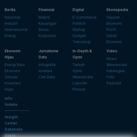
Berita
Finansial
Digital
Ekonopedia
Nasional
Makro
E-Commerce
Sejarah
Industri
Keuangan
Fintech
Ekonomi
Internasional
Bursa
Startup
Profil
Energi
Korporasi
Gadget
Istilah
Teknologi
Ekonomi
Ekonomi
Jurnalisme
In-Depth &
Video
Hijau
Data
Opini
News
Energi Baru
Infografik
Telaah
Wawancara
Ekonomi
Analisis
Opini
Katalogue
Sirkular
Cek Data
Wawancara
Foto
Investasi
Laporan
Podcast
Hijau
Khusus
Info
Indeks
Insight
Center
Databoks
Event