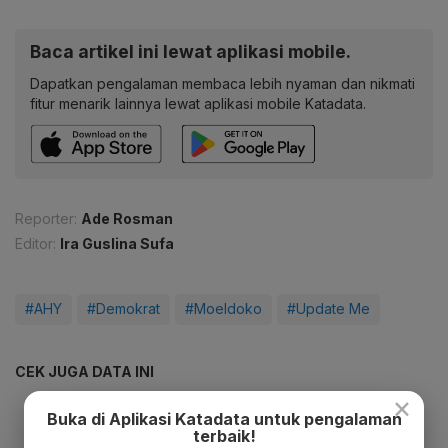
Baca artikel ini lewat aplikasi mobile.
Dapatkan pengalaman membaca lebih nyaman dan nikmati
fitur menarik lainnya lewat aplikasi mobile Katadata.
Reporter:
Ade Rosman
Editor:
Ira Guslina Sufa
#AHY
#Demokrat
#Moeldoko
#Update Me
CEK JUGA DATA INI
×
Buka di Aplikasi Katadata untuk pengalaman
terbaik!