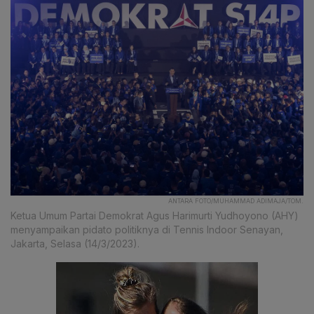
ANTARA FOTO/MUHAMMAD ADIMAJA/TOM.
Ketua Umum Partai Demokrat Agus Harimurti Yudhoyono (AHY)
menyampaikan pidato politiknya di Tennis Indoor Senayan,
Jakarta, Selasa (14/3/2023).