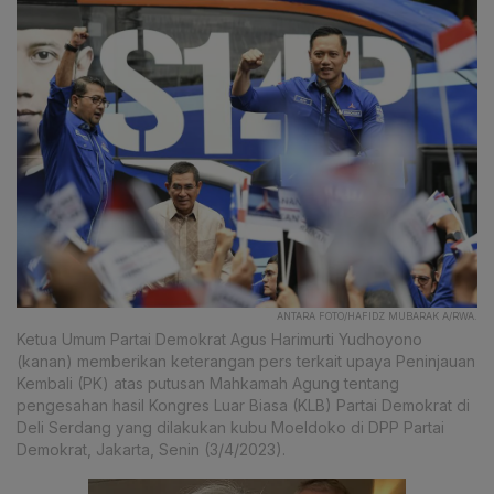
ANTARA FOTO/HAFIDZ MUBARAK A/RWA.
Ketua Umum Partai Demokrat Agus Harimurti Yudhoyono
(kanan) memberikan keterangan pers terkait upaya Peninjauan
Kembali (PK) atas putusan Mahkamah Agung tentang
pengesahan hasil Kongres Luar Biasa (KLB) Partai Demokrat di
Deli Serdang yang dilakukan kubu Moeldoko di DPP Partai
Demokrat, Jakarta, Senin (3/4/2023).