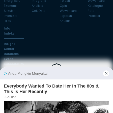
Energi Baru
Infografik
Telaah
Wawancara
Ekonomi
Analisis
Opini
Katalogue
Sirkular
Cek Data
Wawancara
Foto
Investasi
Laporan
Podcast
Hijau
Khusus
Info
Indeks
Insight
Center
Databoks
Event
KatadataOto
Langganan Newsletter
Email
Daftar
Ikuti Kami