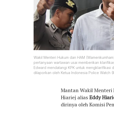
Wakil Menteri Hukum dan HAM (Wamenkumham) E
pertanyaan wartawan usai memberikan klarifikas
Edward mendatangi KPK untuk mengklarifikasi d
dilaporkan oleh Ketua Indonesia Police Watch
Mantan Wakil Menteri
Hiariej alias
Eddy Hiari
dirinya oleh Komisi P