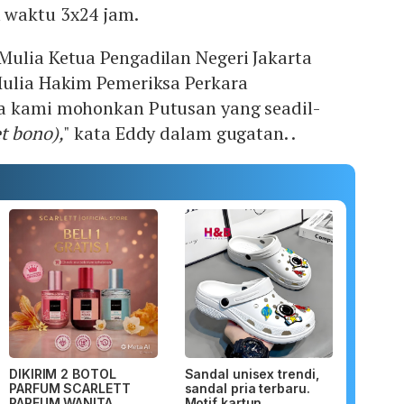
 waktu 3x24 jam.
Mulia Ketua Pengadilan Negeri Jakarta
Mulia Hakim Pemeriksa Perkara
a kami mohonkan Putusan yang seadil-
t bono),
" kata Eddy dalam gugatan. .
DIKIRIM 2 BOTOL
Sandal unisex trendi,
PARFUM SCARLETT
sandal pria terbaru.
PARFUM WANITA
Motif kartun