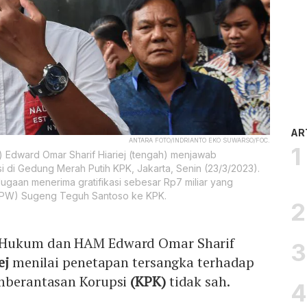
AR
ANTARA FOTO/INDRIANTO EKO SUWARSO/FOC.
dward Omar Sharif Hiariej (tengah) menjawab
i di Gedung Merah Putih KPK, Jakarta, Senin (23/3/2023).
ugaan menerima gratifikasi sebesar Rp7 miliar yang
 (IPW) Sugeng Teguh Santoso ke KPK.
 Hukum dan HAM Edward Omar Sharif
ej
menilai penetapan tersangka terhadap
emberantasan Korupsi
(KPK)
tidak sah.