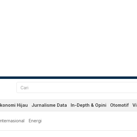
konomi Hijau
Jurnalisme Data
In-Depth & Opini
Otomotif
V
Internasional
Energi