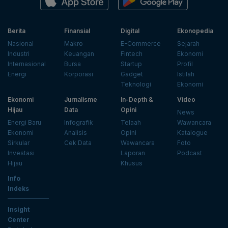
Berita
Finansial
Digital
Ekonopedia
Nasional
Makro
E-Commerce
Sejarah
Industri
Keuangan
Fintech
Ekonomi
Internasional
Bursa
Startup
Profil
Energi
Korporasi
Gadget
Istilah
Teknologi
Ekonomi
Ekonomi
Jurnalisme
In-Depth &
Video
Hijau
Data
Opini
News
Energi Baru
Infografik
Telaah
Wawancara
Ekonomi
Analisis
Opini
Katalogue
Sirkular
Cek Data
Wawancara
Foto
Investasi
Laporan
Podcast
Hijau
Khusus
Info
Indeks
Insight
Center