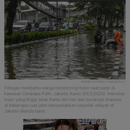
ANTARA FOTO/GALIH PRADIPTA/YU
Petugas membantu warga mendorong motor saat banjir di
kawasan Cempaka Putih, Jakarta, Kamis (29/2/2024). Intensitas
hujan yang tinggi sejak Kamis dini hari dan buruknya drainase
di beberapa ruas jalan menyebabkan sejumlah wilayah di
Jakarta dilanda banjir.