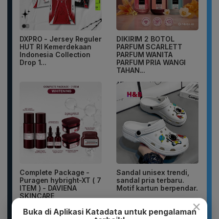
DXPRO - Jersey Reguler
DIKIRIM 2 BOTOL
HUT RI Kemerdekaan
PARFUM SCARLETT
Indonesia Collection
PARFUM WANITA
Drop 1...
PARFUM PRIA WANGI
TAHAN...
Complete Package -
Sandal unisex trendi,
Puragen hybright-XT ( 7
sandal pria terbaru.
ITEM ) - DAVIENA
Motif kartun berpendar.
SKINCARE
×
Buka di Aplikasi Katadata untuk pengalaman