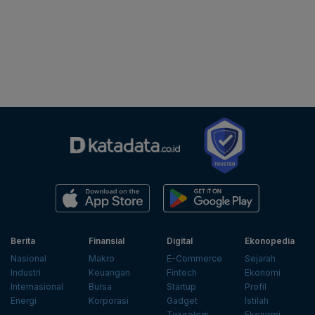
Berita
Finansial
Digital
Ekonopedia
Nasional
Makro
E-Commerce
Sejarah
Industri
Keuangan
Fintech
Ekonomi
Internasional
Bursa
Startup
Profil
Energi
Korporasi
Gadget
Istilah
Teknologi
Ekonomi