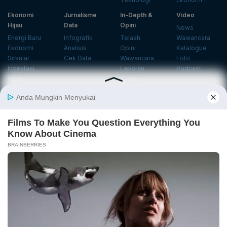
Ekonomi
Jurnalisme
In-Depth &
Video
Hijau
Data
Opini
News
Energi Baru
Infografik
Telaah
Wawancara
Ekonomi
Analisis
Opini
Katalogue
Sirkular
Cek Data
Wawancara
Foto
Investasi
Laporan
Podcast
Hijau
Khusus
Info
Indeks
Insight
Center
Databoks
Event
KatadataOto
Langganan Newsletter
Email
Daftar