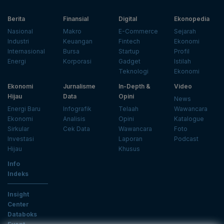
Berita
Finansial
Digital
Ekonopedia
Nasional
Makro
E-Commerce
Sejarah
Industri
Keuangan
Fintech
Ekonomi
Internasional
Bursa
Startup
Profil
Energi
Korporasi
Gadget
Istilah
Teknologi
Ekonomi
Ekonomi
Jurnalisme
In-Depth &
Video
Hijau
Data
Opini
News
Energi Baru
Infografik
Telaah
Wawancara
Ekonomi
Analisis
Opini
Katalogue
Sirkular
Cek Data
Wawancara
Foto
Investasi
Laporan
Podcast
Hijau
Khusus
Info
Indeks
Insight
Center
Databoks