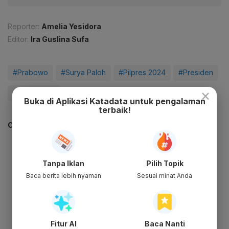
Reporter:
Amelia Yesidora
Editor:
Ira Guslina Sufa
#Prabowo
#Surya Paloh
#Pilpres 2024
#Presiden
×
#Update Me
Buka di Aplikasi Katadata untuk pengalaman
terbaik!
CEK JUGA DATA INI
Tanpa Iklan
Pilih Topik
Baca berita lebih nyaman
Sesuai minat Anda
Fitur AI
Baca Nanti