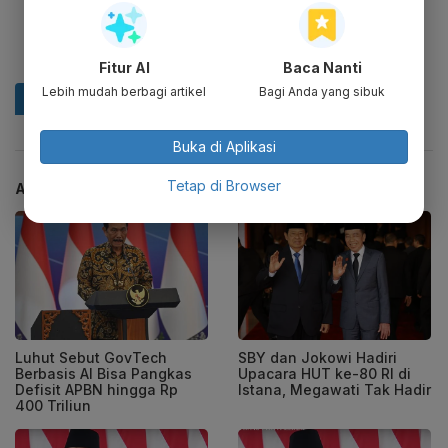
Fitur AI
Baca Nanti
Lebih mudah berbagi artikel
Bagi Anda yang sibuk
Buka di Aplikasi
Tetap di Browser
ARTIKEL TERKAIT
Luhut Sebut GovTech
SBY dan Jokowi Hadiri
Berbasis AI Bisa Pangkas
Upacara HUT ke-80 RI di
Defisit APBN hingga Rp
Istana, Megawati Tak Hadir
400 Triliun