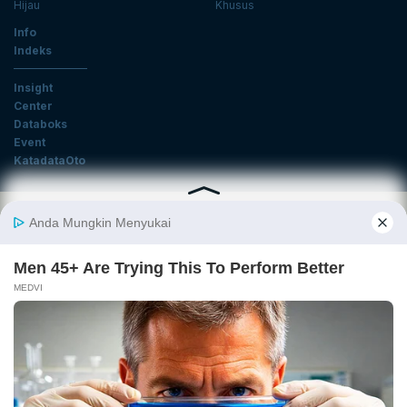
Hijau
Khusus
Info
Indeks
Insight
Center
Databoks
Event
KatadataOto
Langganan Newsletter
Email
Daftar
Ikuti Kami
Tentang Katadata
Advertising
Karier
Pedoman Media Siber
Kebijakan Privasi
Disclaimer
Hubungi Kami
©2026 Katadata. Hak cipta dilindungi Undang-undang.