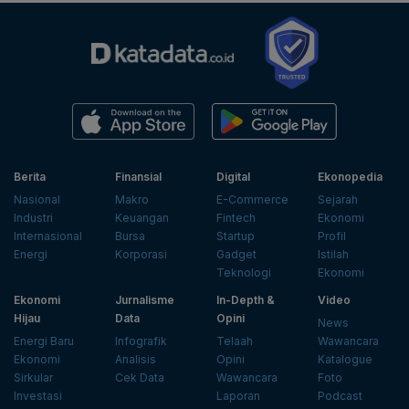
Berita
Finansial
Digital
Ekonopedia
Nasional
Makro
E-Commerce
Sejarah
Industri
Keuangan
Fintech
Ekonomi
Internasional
Bursa
Startup
Profil
Energi
Korporasi
Gadget
Istilah
Teknologi
Ekonomi
Ekonomi
Jurnalisme
In-Depth &
Video
Hijau
Data
Opini
News
Energi Baru
Infografik
Telaah
Wawancara
Ekonomi
Analisis
Opini
Katalogue
Sirkular
Cek Data
Wawancara
Foto
Investasi
Laporan
Podcast