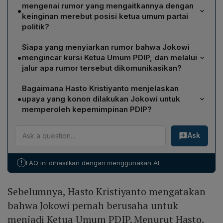
mengenai rumor yang mengaitkannya dengan
•
keinginan merebut posisi ketua umum partai
politik?
Jokowi menolak rumor tersebut, menyatakan dirinya
Siapa yang menyiarkan rumor bahwa Jokowi
sering dikaitkan dengan spekulasi merebut jabatan
•
mengincar kursi Ketua Umum PDIP, dan melalui
ketua umum di partai nasional, termasuk Golkar. Ia
jalur apa rumor tersebut dikomunikasikan?
menganggap rumor itu tidak masuk akal, meminta
Rumor itu dihembuskan oleh Sekretaris Jenderal PDIP,
politisi tidak menyebarkan tuduhan ke publik, dan
Bagaimana Hasto Kristiyanto menjelaskan
Hasto Kristiyanto, yang menyebut bahwa Jokowi
menegaskan tidak ada niat mengambil semua posisi.
•
upaya yang konon dilakukan Jokowi untuk
mengincar kursi Ketua Umum PDIP. Menurut Hasto,
memperoleh kepemimpinan PDIP?
Jokowi menyampaikan permintaan itu kepada
Hasto menyatakan bahwa Jokowi meminta Ryaas
Megawati Soekarnoputri melalui seorang menteri yang
Ask
Rasyid, seorang guru besar IPDN, untuk membujuk
diutus untuk menghubungi guru besar IPDN, Ryaas
Megawati Soekarnoputri menyerahkan kepemimpinan
Rasyid.
PDIP kepadanya, sebagai jaminan kendaraan politik
!
FAQ ini dihasilkan dengan menggunakan AI
jangka panjang. Pernyataan itu disampaikan dalam
diskusi bedah buku “NU, PNI, dan Kekerasan Pemilu
Sebelumnya, Hasto Kristiyanto mengatakan
1971” di Bakoel Koffie, Jakarta Pusat.
bahwa Jokowi pernah berusaha untuk
menjadi Ketua Umum PDIP. Menurut Hasto,