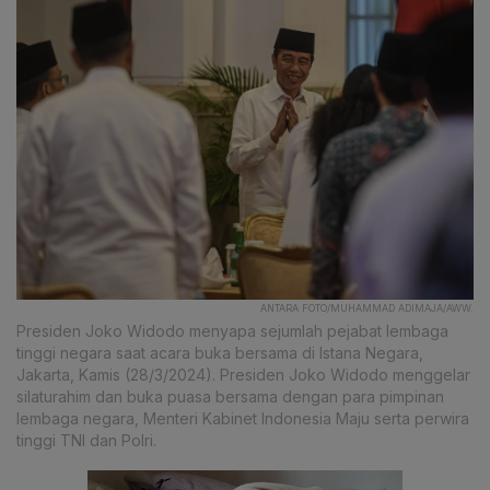
ANTARA FOTO/MUHAMMAD ADIMAJA/AWW.
Presiden Joko Widodo menyapa sejumlah pejabat lembaga
tinggi negara saat acara buka bersama di Istana Negara,
Jakarta, Kamis (28/3/2024). Presiden Joko Widodo menggelar
silaturahim dan buka puasa bersama dengan para pimpinan
lembaga negara, Menteri Kabinet Indonesia Maju serta perwira
tinggi TNI dan Polri.