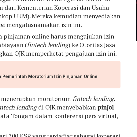
n dari Kementerian Koperasi dan Usaha
nkop UKM). Mereka kemudian menyediakan
ne
mengatasnamakan izin ini.
a pinjaman online harus mengajukan izin
mbiayaan (
fintech lending
) ke Otoritas Jasa
gkan OJK memperketat pengajuan izin ini.
a Pemerintah Moratorium Izin Pinjaman Online
ah menerapkan moratorium
fintech lending
.
intech lending
di OJK menyebabkan
pinjol
 kata Tongam dalam konferensi pers virtual,
dari 700 KSP yang terdaftar sebagai koperasi