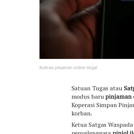
Ilustrasi pinjaman online ilegal
Satuan Tugas atau
Sat
modus baru
pinjaman 
Koperasi Simpan Pinjam
korban.
Ketua Satgas Waspada
penyelenggara
pinjol i