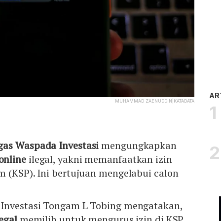
AR
MUHAMMAD ZAENUDDIN|KATADATA
gas Waspada Investasi
mengungkapkan
online
ilegal, yakni memanfaatkan izin
 (KSP). Ini bertujuan mengelabui calon
 Investasi Tongam L Tobing mengatakan,
legal
memilih untuk mengurus izin di KSP