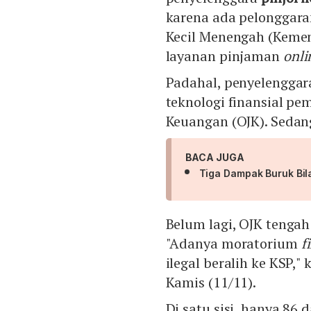
karena ada pelonggara
Kecil Menengah (Keme
layanan pinjaman
onli
Padahal, penyelenggar
teknologi finansial pe
Keuangan (OJK). Sedan
BACA JUGA
Tiga Dampak Buruk Bil
Belum lagi, OJK teng
"Adanya moratorium
f
ilegal beralih ke KSP,"
Kamis (11/11).
Di satu sisi, hanya 86 