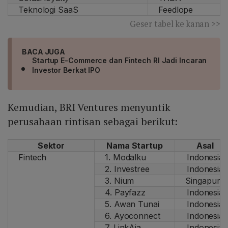
Teknologi SaaS
Feedlope
Geser tabel ke kanan >>
BACA JUGA
Startup E-Commerce dan Fintech RI Jadi Incaran
Investor Berkat IPO
Kemudian, BRI Ventures menyuntik
perusahaan rintisan sebagai berikut:
Sektor
Nama Startup
Asal
Fintech
1. Modalku
Indonesia
2. Investree
Indonesia
3. Nium
Singapura
4. Payfazz
Indonesia
5. Awan Tunai
Indonesia
6. Ayoconnect
Indonesia
7. LinkAja
Indonesia