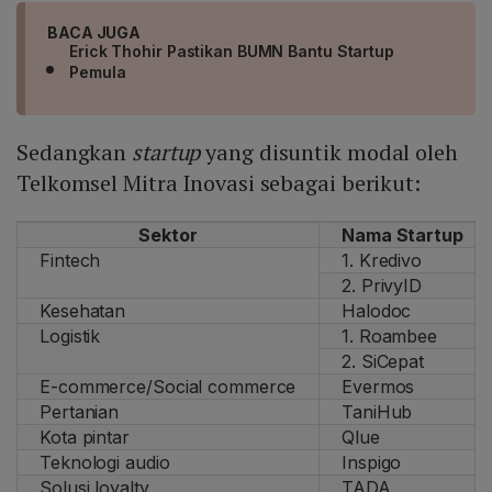
BACA JUGA
Erick Thohir Pastikan BUMN Bantu Startup
Pemula
Sedangkan
startup
yang disuntik modal oleh
Telkomsel Mitra Inovasi sebagai berikut:
Sektor
Nama Startup
Fintech
1. Kredivo
2. PrivyID
Kesehatan
Halodoc
Logistik
1. Roambee
2. SiCepat
E-commerce/Social commerce
Evermos
Pertanian
TaniHub
Kota pintar
Qlue
Teknologi audio
Inspigo
Solusi loyalty
TADA