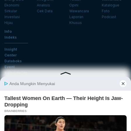
Ekonomi
Analisis
Opini
Katalogue
Sirkular
Cek Data
Wawancara
Foto
Investasi
Laporan
Podcast
Hijau
Khusus
Info
Indeks
Insight
Center
Databoks
Event
KatadataOto
Langganan Newsletter
Email
Daftar
Ikuti Kami