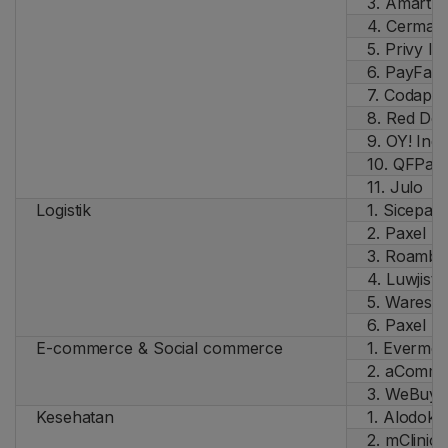
3. Amarth
4. Cermati
5. Privy ID
6. PayFaz
7. Codapa
8. Red Do
9. OY! Ind
10. QFPay
11. Julo
Logistik
1. Sicepat
2. Paxel
3. Roambe
4. Luwjistik
5. Waresix
6. Paxel I
E-commerce & Social commerce
1. Evermo
2. aComm
3. WeBuy
Kesehatan
1. Alodokt
2. mClinica