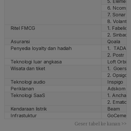
5. Element
6. Ncompu
7. Sonar
8. Volantis
Ritel FMCG
1. Fabelio
2. Sinbad
Asuransi
Qoala
Penyedia loyalty dan hadiah
1. TADA
2. Postr
Teknologi luar angkasa
Loft Orbita
Wisata dan tiket
1. Goers
2. Opsigo
Teknologi audio
Inspigo
Periklanan
Adskom
Teknologi SaaS
1. Anchan
2. Ematic
Kendaraan listrik
Beam
Infrastuktur
GoCement
Geser tabel ke kanan >>