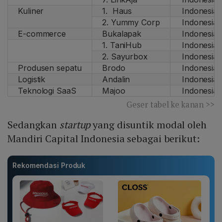
Kuliner
1. Haus
Indonesia
2. Yummy Corp
Indonesia
E-commerce
Bukalapak
Indonesia
1. TaniHub
Indonesia
2. Sayurbox
Indonesia
Produsen sepatu
Brodo
Indonesia
Logistik
Andalin
Indonesia
Teknologi SaaS
Majoo
Indonesia
Geser tabel ke kanan >>
Sedangkan
startup
yang disuntik modal oleh
Mandiri Capital Indonesia sebagai berikut:
Rekomendasi Produk