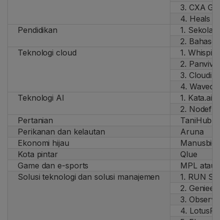
3. CXA Gr
4. Heals
Pendidikan
1. Sekola
2. Bahaso
Teknologi cloud
1. Whispir
2. Panviva
3. Cloudik
4. Wavecel
Teknologi AI
1. Kata.ai
2. Nodefl
Pertanian
TaniHub
Perikanan dan kelautan
Aruna
Ekonomi hijau
Manusbio
Kota pintar
Qlue
Game dan e-sports
MPL atau 
Solusi teknologi dan solusi manajemen
1. RUN Sy
2. Geniee
3. Observe
4. LotusFl