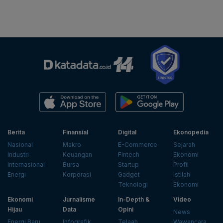
Berita
Finansial
Digital
Ekonopedia
Nasional
Makro
E-Commerce
Sejarah
Industri
Keuangan
Fintech
Ekonomi
Internasional
Bursa
Startup
Profil
Energi
Korporasi
Gadget
Istilah
Teknologi
Ekonomi
Ekonomi
Jurnalisme
In-Depth &
Video
Hijau
Data
Opini
News
Energi Baru
Infografik
Telaah
Wawancara