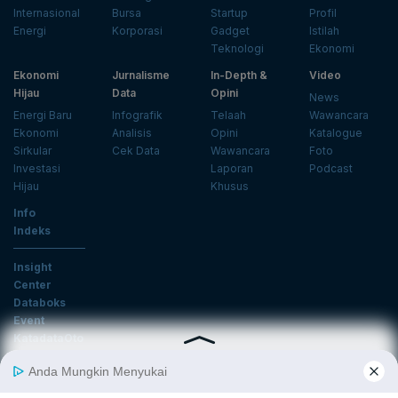
Internasional
Bursa
Startup
Profil
Energi
Korporasi
Gadget
Istilah
Teknologi
Ekonomi
Ekonomi
Jurnalisme
In-Depth &
Video
Hijau
Data
Opini
News
Energi Baru
Infografik
Telaah
Wawancara
Ekonomi
Analisis
Opini
Katalogue
Sirkular
Cek Data
Wawancara
Foto
Investasi
Laporan
Podcast
Hijau
Khusus
Info
Indeks
Insight
Center
Databoks
Event
KatadataOto
Langganan Newsletter