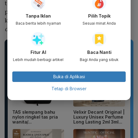
tersebut, kami masih membutuhkan
pendalaman lebih lanjut terkait status
Tanpa Iklan
Pilih Topik
ketenagakerjaan bagi ojol maupun kurir
Baca berita lebih nyaman
Sesuai minat Anda
online
," kata Ida pada Maret.
Rekomendasi Produk
Fitur AI
Baca Nanti
Lebih mudah berbagi artikel
Bagi Anda yang sibuk
Buka di Aplikasi
Tetap di Browser
TAS slempang bahu
Velixir Decant Original |
nylon ringkel tas pria
Luxury Unisex Perfume
wanita/...
Long Lasting 2ml 3ml...