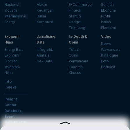
Nasional
Makro
E-Commerce
Sejarah
Industri
Keuangan
Fintech
Ekonomi
Internasional
Bursa
Startup
Profil
Energi
Korporasi
Gadget
Istilah
Teknologi
Ekonomi
Ekonomi
Jurnalisme
In-Depth &
Video
Hijau
Data
Opini
News
Energi Baru
Infografik
Telaah
Wawancara
Ekonomi
Analisis
Opini
Katalogue
Sirkular
Cek Data
Wawancara
Foto
Investasi
Laporan
Podcast
Hijau
Khusus
Info
Indeks
Insight
Center
Databoks
Event
KatadataOto