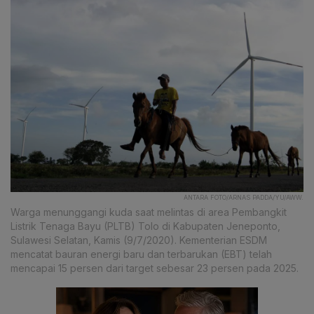
ANTARA FOTO/ARNAS PADDA/YU/AWW.
Warga menunggangi kuda saat melintas di area Pembangkit
Listrik Tenaga Bayu (PLTB) Tolo di Kabupaten Jeneponto,
Sulawesi Selatan, Kamis (9/7/2020). Kementerian ESDM
mencatat bauran energi baru dan terbarukan (EBT) telah
mencapai 15 persen dari target sebesar 23 persen pada 2025.