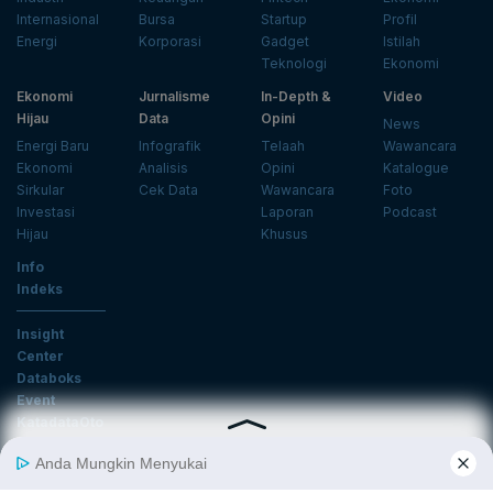
Internasional
Bursa
Startup
Profil
Energi
Korporasi
Gadget
Istilah
Teknologi
Ekonomi
Ekonomi
Jurnalisme
In-Depth &
Video
Hijau
Data
Opini
News
Energi Baru
Infografik
Telaah
Wawancara
Ekonomi
Analisis
Opini
Katalogue
Sirkular
Cek Data
Wawancara
Foto
Investasi
Laporan
Podcast
Hijau
Khusus
Info
Indeks
Insight
Center
Databoks
Event
KatadataOto
Langganan Newsletter