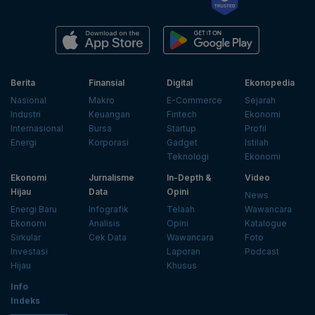
Berita
Finansial
Digital
Ekonopedia
Nasional
Makro
E-Commerce
Sejarah
Industri
Keuangan
Fintech
Ekonomi
Internasional
Bursa
Startup
Profil
Energi
Korporasi
Gadget
Istilah
Teknologi
Ekonomi
Ekonomi
Jurnalisme
In-Depth &
Video
Hijau
Data
Opini
News
Energi Baru
Infografik
Telaah
Wawancara
Ekonomi
Analisis
Opini
Katalogue
Sirkular
Cek Data
Wawancara
Foto
Investasi
Laporan
Podcast
Hijau
Khusus
Info
Indeks