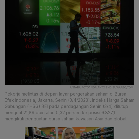
ANTARA FOTO/INDRIANTO EKO SUWARSO/TOM.
Pekerja melintas di depan layar pergerakan saham di Bursa
Efek Indonesia, Jakarta, Senin (3/4/2023). Indeks Harga Saham
Gabungan (IHSG) BEI pada perdagangan Senin (3/4) ditutup
menguat 21,89 poin atau 0,32 persen ke posisi 6.827,1
mengikuti penguatan bursa saham kawasan Asia dan global.