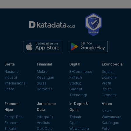
Berita
Finansial
Digital
Ekonopedia
Nasional
Makro
E-Commerce
Sejarah
Industri
Keuangan
Fintech
Ekonomi
Internasional
Bursa
Startup
Profil
Energi
Korporasi
Gadget
Istilah
Teknologi
Ekonomi
Ekonomi
Jurnalisme
In-Depth &
Video
Hijau
Data
Opini
News
Energi Baru
Infografik
Telaah
Wawancara
Ekonomi
Analisis
Opini
Katalogue
Sirkular
Cek Data
Wawancara
Foto