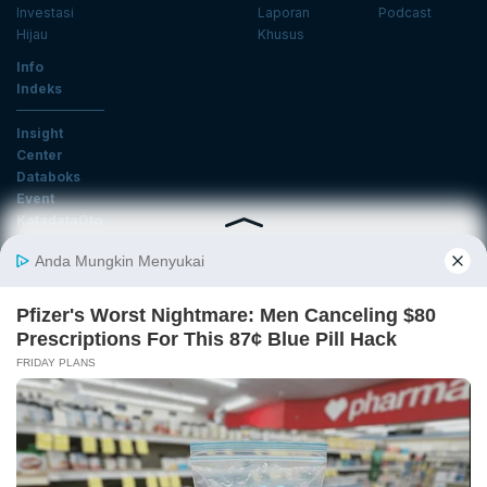
Investasi
Laporan
Podcast
Hijau
Khusus
Info
Indeks
Insight
Center
Databoks
Event
KatadataOto
Langganan Newsletter
Email
Daftar
Ikuti Kami
Tentang Katadata
Advertising
Karier
Pedoman Media Siber
Kebijakan Privasi
Disclaimer
Hubungi Kami