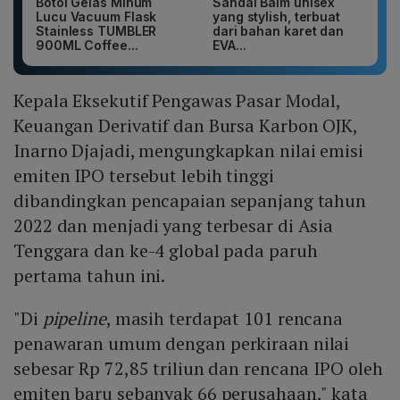
Botol Gelas Minum
Sandal Baim unisex
Lucu Vacuum Flask
yang stylish, terbuat
Stainless TUMBLER
dari bahan karet dan
900ML Coffee...
EVA...
Kepala Eksekutif Pengawas Pasar Modal,
Keuangan Derivatif dan Bursa Karbon OJK,
Inarno Djajadi, mengungkapkan nilai emisi
emiten IPO tersebut lebih tinggi
dibandingkan pencapaian sepanjang tahun
2022 dan menjadi yang terbesar di Asia
Tenggara dan ke-4 global pada paruh
pertama tahun ini.
"Di
pipeline
, masih terdapat 101 rencana
penawaran umum dengan perkiraan nilai
sebesar Rp 72,85 triliun dan rencana IPO oleh
emiten baru sebanyak 66 perusahaan," kata