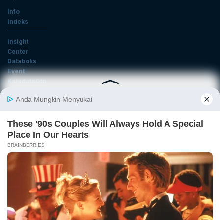
Info
Indeks
Insight
Center
Databoks
Event
KatadataOto
Langganan Newsletter
Email
Daftar
Ikuti Kami
Tentang Katadata
Advertising
Karier
Pedoman Media Siber
Kebijakan Privasi
Disclaimer
Hubungi Kami
©2026 Katadata. Hak cipta dilindungi Undang-undang.