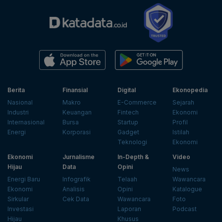
Berita
Finansial
Digital
Ekonopedia
Nasional
Makro
E-Commerce
Sejarah
Industri
Keuangan
Fintech
Ekonomi
Internasional
Bursa
Startup
Profil
Energi
Korporasi
Gadget
Istilah
Teknologi
Ekonomi
Ekonomi
Jurnalisme
In-Depth &
Video
Hijau
Data
Opini
News
Energi Baru
Infografik
Telaah
Wawancara
Ekonomi
Analisis
Opini
Katalogue
Sirkular
Cek Data
Wawancara
Foto
Investasi
Laporan
Podcast
Hijau
Khusus