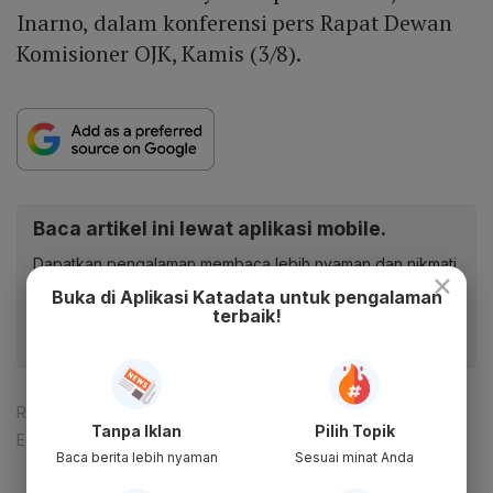
Inarno, dalam konferensi pers Rapat Dewan
Komisioner OJK, Kamis (3/8).
Baca artikel ini lewat aplikasi mobile.
Dapatkan pengalaman membaca lebih nyaman dan nikmati
×
fitur menarik lainnya lewat aplikasi mobile Katadata.
Buka di Aplikasi Katadata untuk pengalaman
terbaik!
Reporter:
Zahwa Madjid
Tanpa Iklan
Pilih Topik
Editor:
Syahrizal Sidik
Baca berita lebih nyaman
Sesuai minat Anda