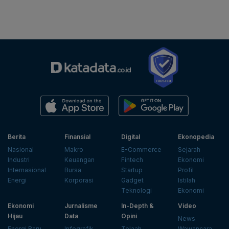
Berita
Finansial
Digital
Ekonopedia
Nasional
Makro
E-Commerce
Sejarah
Industri
Keuangan
Fintech
Ekonomi
Internasional
Bursa
Startup
Profil
Energi
Korporasi
Gadget
Istilah
Teknologi
Ekonomi
Ekonomi
Jurnalisme
In-Depth &
Video
Hijau
Data
Opini
News
Energi Baru
Infografik
Telaah
Wawancara