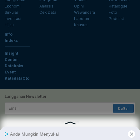
Ekonomi
Analisis
Opini
Katalogue
Sirkular
Cek Data
Wawancara
Foto
Investasi
Laporan
Podcast
Hijau
Khusus
Info
Indeks
Insight
Center
Databoks
Event
KatadataOto
Langganan Newsletter
Email
Daftar
Ikuti Kami