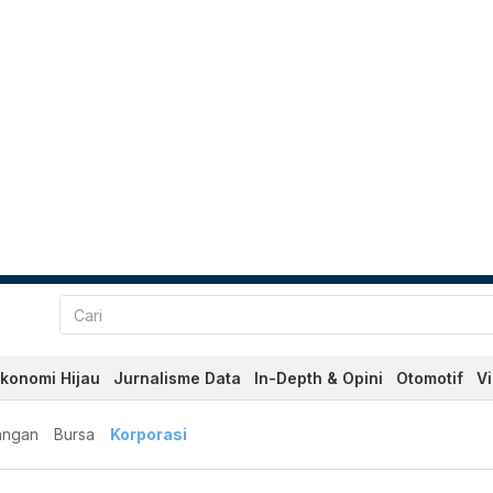
konomi Hijau
Jurnalisme Data
In-Depth & Opini
Otomotif
V
angan
Bursa
Korporasi