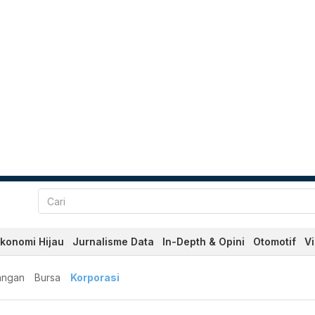
konomi Hijau
Jurnalisme Data
In-Depth & Opini
Otomotif
V
angan
Bursa
Korporasi