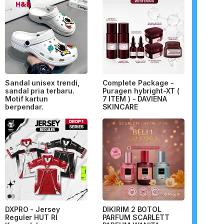
Sandal unisex trendi,
Complete Package -
sandal pria terbaru.
Puragen hybright-XT (
Motif kartun
7 ITEM ) - DAVIENA
berpendar.
SKINCARE
DXPRO - Jersey
DIKIRIM 2 BOTOL
Reguler HUT RI
PARFUM SCARLETT