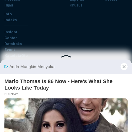
Hijau
Khusus
Info
Indeks
Insight
Center
Databoks
Event
KatadataOto
Langganan Newsletter
Email
Daftar
Ikuti Kami
Tentang Katadata
Advertising
Karier
Pedoman Media Siber
Kebijakan Privasi
Disclaimer
Hubungi Kami