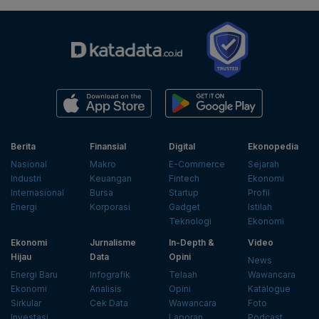
Berita
Finansial
Digital
Ekonopedia
Nasional
Makro
E-Commerce
Sejarah
Industri
Keuangan
Fintech
Ekonomi
Internasional
Bursa
Startup
Profil
Energi
Korporasi
Gadget
Istilah
Teknologi
Ekonomi
Ekonomi
Jurnalisme
In-Depth &
Video
Hijau
Data
Opini
News
Energi Baru
Infografik
Telaah
Wawancara
Ekonomi
Analisis
Opini
Katalogue
Sirkular
Cek Data
Wawancara
Foto
Investasi
Laporan
Podcast