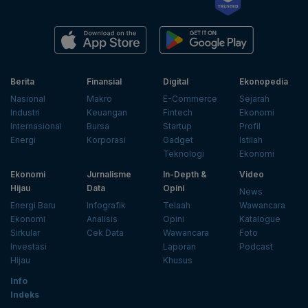
Berita
Finansial
Digital
Ekonopedia
Nasional
Makro
E-Commerce
Sejarah
Industri
Keuangan
Fintech
Ekonomi
Internasional
Bursa
Startup
Profil
Energi
Korporasi
Gadget
Istilah
Teknologi
Ekonomi
Ekonomi
Jurnalisme
In-Depth &
Video
Hijau
Data
Opini
News
Energi Baru
Infografik
Telaah
Wawancara
Ekonomi
Analisis
Opini
Katalogue
Sirkular
Cek Data
Wawancara
Foto
Investasi
Laporan
Podcast
Hijau
Khusus
Info
Indeks