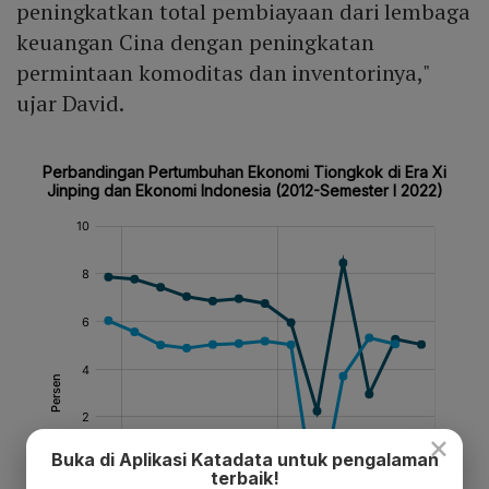
peningkatkan total pembiayaan dari lembaga
keuangan Cina dengan peningkatan
permintaan komoditas dan inventorinya,"
ujar David.
×
Buka di Aplikasi Katadata untuk pengalaman
terbaik!