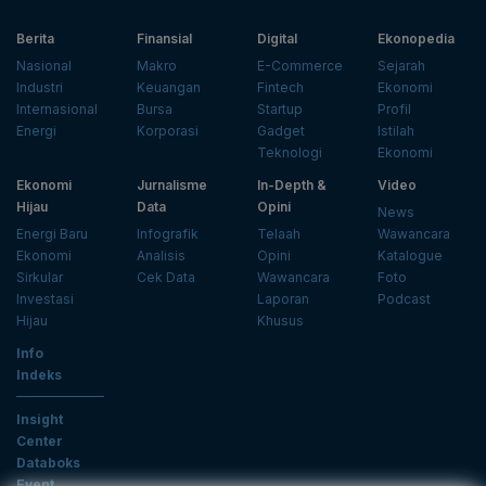
Berita
Finansial
Digital
Ekonopedia
Nasional
Makro
E-Commerce
Sejarah
Industri
Keuangan
Fintech
Ekonomi
Internasional
Bursa
Startup
Profil
Energi
Korporasi
Gadget
Istilah
Teknologi
Ekonomi
Ekonomi
Jurnalisme
In-Depth &
Video
Hijau
Data
Opini
News
Energi Baru
Infografik
Telaah
Wawancara
Ekonomi
Analisis
Opini
Katalogue
Sirkular
Cek Data
Wawancara
Foto
Investasi
Laporan
Podcast
Hijau
Khusus
Info
Indeks
Insight
Center
Databoks
Event