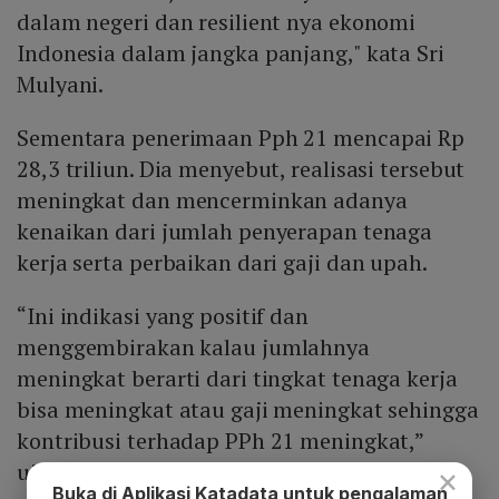
dalam negeri dan resilient nya ekonomi
Indonesia dalam jangka panjang," kata Sri
Mulyani.
Sementara penerimaan Pph 21 mencapai Rp
28,3 triliun. Dia menyebut, realisasi tersebut
meningkat dan mencerminkan adanya
kenaikan dari jumlah penyerapan tenaga
kerja serta perbaikan dari gaji dan upah.
“Ini indikasi yang positif dan
menggembirakan kalau jumlahnya
meningkat berarti dari tingkat tenaga kerja
bisa meningkat atau gaji meningkat sehingga
kontribusi terhadap PPh 21 meningkat,”
ujarnya.
×
Buka di Aplikasi Katadata untuk pengalaman