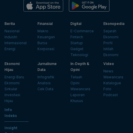
Berita
Finansial
Digital
Ekonopedia
Nasional
Makro
E-Commerce
Sejarah
Industri
Keuangan
Fintech
Ekonomi
Internasional
Bursa
Startup
Profil
Energi
Korporasi
Gadget
Istilah
Teknologi
Ekonomi
Ekonomi
Jurnalisme
In-Depth &
Video
Hijau
Data
Opini
News
Energi Baru
Infografik
Telaah
Wawancara
Ekonomi
Analisis
Opini
Katalogue
Sirkular
Cek Data
Wawancara
Foto
Investasi
Laporan
Podcast
Hijau
Khusus
Info
Indeks
Insight