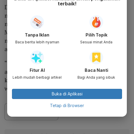
terbaik!
Di sisi lain, penerimaan PPh Badan
mengalami pelemahan karena hanya
mencapai Rp 19 triliun pada Januari 2024.
Meski demikian, Sri Mulyani masih
Tanpa Iklan
Pilih Topik
memantau penerimaan PPh Badan sampai
Baca berita lebih nyaman
Sesuai minat Anda
akhir tahun.
“Kita akan lihat pada saat penutupan tahun
Fitur AI
Baca Nanti
anggaran PPh Badan ini, beberapa kinerja
Lebih mudah berbagi artikel
Bagi Anda yang sibuk
keuangan dari perusahaan yang perlu kita
waspadai,” ujarnya.
Buka di Aplikasi
Tetap di Browser