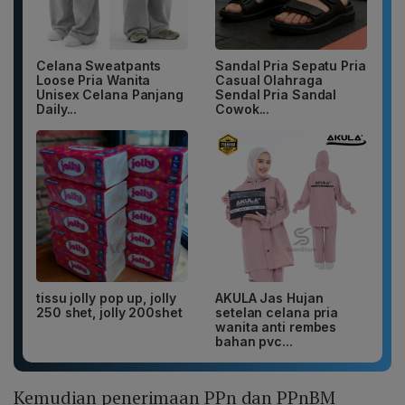
Celana Sweatpants
Sandal Pria Sepatu Pria
Loose Pria Wanita
Casual Olahraga
Unisex Celana Panjang
Sendal Pria Sandal
Daily...
Cowok...
tissu jolly pop up, jolly
AKULA Jas Hujan
250 shet, jolly 200shet
setelan celana pria
wanita anti rembes
bahan pvc...
Kemudian penerimaan PPn dan PPnBM