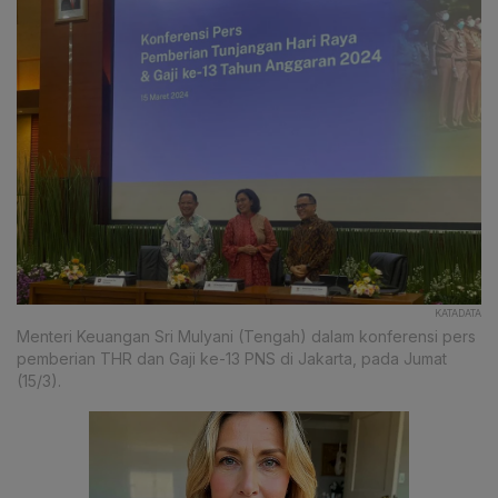
KATADATA
Menteri Keuangan Sri Mulyani (Tengah) dalam konferensi pers
pemberian THR dan Gaji ke-13 PNS di Jakarta, pada Jumat
(15/3).