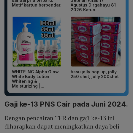
sandal pria terbaru.
Setelan Anak 17
Motif kartun berpendar.
Agustus Dirgahayu 81
2026 Katun...
WHITE INC Alpha Glow
tissu jolly pop up, jolly
White Body Lotion
250 shet, jolly 200shet
Whitening &
Moisturizing |...
Gaji ke-13 PNS Cair pada Juni 2024.
Dengan pencairan THR dan gaji ke-13 ini
diharapkan dapat meningkatkan daya beli