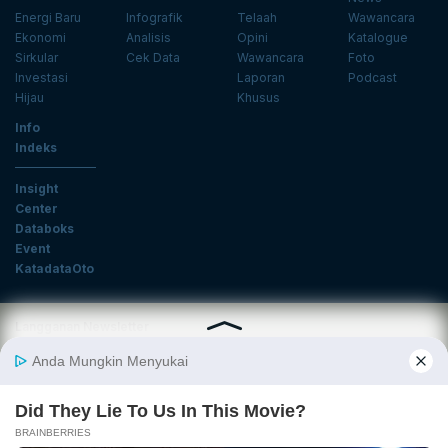
Energi Baru
Infografik
Telaah
Wawancara
Ekonomi
Analisis
Opini
Katalogue
Sirkular
Cek Data
Wawancara
Foto
Investasi
Laporan
Podcast
Hijau
Khusus
Info
Indeks
Insight
Center
Databoks
Event
KatadataOto
Langganan Newsletter
Email
Daftar
Ikuti Kami