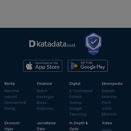
Berita
Finansial
Digital
Ekonopedia
Nasional
Makro
E-Commerce
Sejarah
Industri
Keuangan
Fintech
Ekonomi
Internasional
Bursa
Startup
Profil
Energi
Korporasi
Gadget
Istilah
Teknologi
Ekonomi
Ekonomi
Jurnalisme
In-Depth &
Video
Hijau
Data
Opini
News