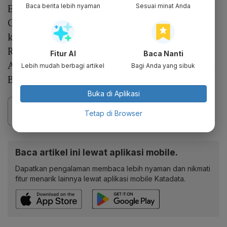
Emirsyah menerima suap lewat lima kontrak
Baca berita lebih nyaman
Sesuai minat Anda
Garuda Indonesia pada 2008-2013. Kelima
kontrak tersebut adalah pemeliharaan mesin
Rolls-Royce, pengadaan pesawat Airbus
Fitur AI
Baca Nanti
A330-300, Airbus A320-Neo, ATR 72-600, dan
Lebih mudah berbagi artikel
Bagi Anda yang sibuk
Bombardier CRJ 1000.
Buka di Aplikasi
Tetap di Browser
Baca artikel ini lewat aplikasi mobile.
Dapatkan pengalaman membaca lebih nyaman dan nikmati
fitur menarik lainnya lewat aplikasi mobile Katadata.