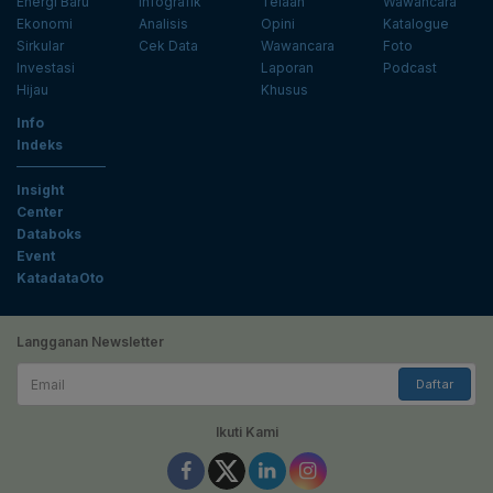
Energi Baru
Infografik
Telaah
Wawancara
Ekonomi
Analisis
Opini
Katalogue
Sirkular
Cek Data
Wawancara
Foto
Investasi
Laporan
Podcast
Hijau
Khusus
Info
Indeks
Insight
Center
Databoks
Event
KatadataOto
Langganan Newsletter
Email
Daftar
Ikuti Kami