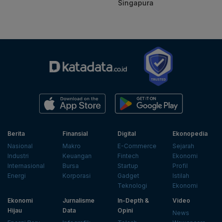
Singapura
Berita
Finansial
Digital
Ekonopedia
Nasional
Makro
E-Commerce
Sejarah
Industri
Keuangan
Fintech
Ekonomi
Internasional
Bursa
Startup
Profil
Energi
Korporasi
Gadget
Istilah
Teknologi
Ekonomi
Ekonomi
Jurnalisme
In-Depth &
Video
Hijau
Data
Opini
News