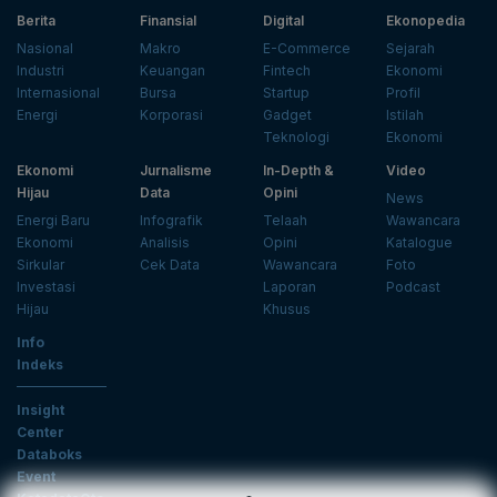
Berita
Finansial
Digital
Ekonopedia
Nasional
Makro
E-Commerce
Sejarah
Industri
Keuangan
Fintech
Ekonomi
Internasional
Bursa
Startup
Profil
Energi
Korporasi
Gadget
Istilah
Teknologi
Ekonomi
Ekonomi
Jurnalisme
In-Depth &
Video
Hijau
Data
Opini
News
Energi Baru
Infografik
Telaah
Wawancara
Ekonomi
Analisis
Opini
Katalogue
Sirkular
Cek Data
Wawancara
Foto
Investasi
Laporan
Podcast
Hijau
Khusus
Info
Indeks
Insight
Center
Databoks
Event