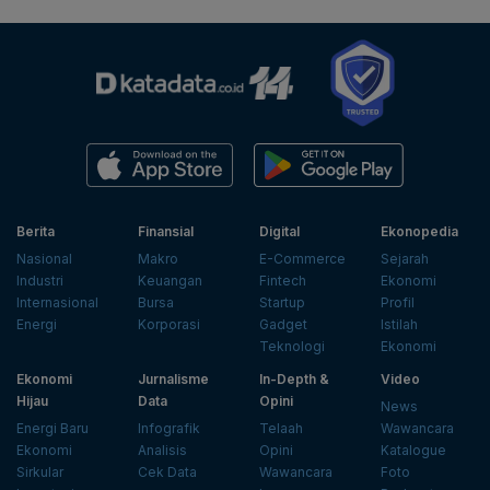
Berita
Finansial
Digital
Ekonopedia
Nasional
Makro
E-Commerce
Sejarah
Industri
Keuangan
Fintech
Ekonomi
Internasional
Bursa
Startup
Profil
Energi
Korporasi
Gadget
Istilah
Teknologi
Ekonomi
Ekonomi
Jurnalisme
In-Depth &
Video
Hijau
Data
Opini
News
Energi Baru
Infografik
Telaah
Wawancara
Ekonomi
Analisis
Opini
Katalogue
Sirkular
Cek Data
Wawancara
Foto