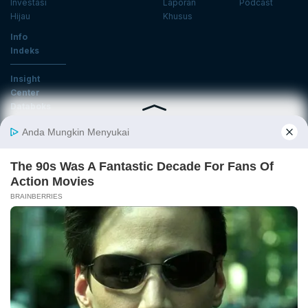
Investasi
Laporan
Podcast
Hijau
Khusus
Info
Indeks
Insight
Center
Databoks
Event
KatadataOto
Langganan Newsletter
Email
Daftar
Ikuti Kami
Tentang Katadata
Advertising
Karier
Pedoman Media Siber
Kebijakan Privasi
Disclaimer
Hubungi Kami