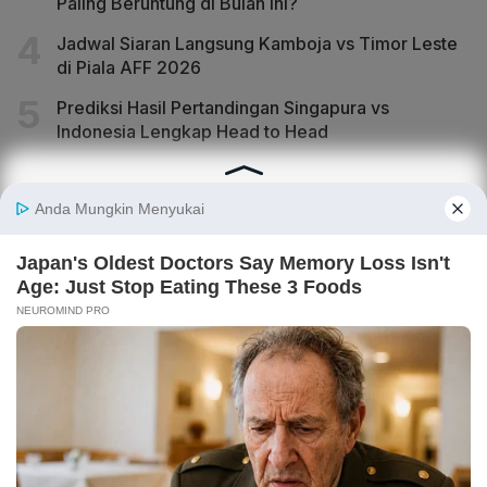
Paling Beruntung di Bulan Ini?
Jadwal Siaran Langsung Kamboja vs Timor Leste
di Piala AFF 2026
Prediksi Hasil Pertandingan Singapura vs
Indonesia Lengkap Head to Head
ARTIKEL LAINNYA
Purbaya: Utang Kopdes Merah Putih Rp 240 T
Dibayar Pakai APBN, Dicicil 6 Tahun
IHSG Turun ke 6.343, Saham DSSA, TPIA, BUMI,
BNBR Diburu Investor
Menilik Kans Emiten Grup Bakrie BNBR, BUMI,
VKTR, MDIA Usai Lonjakan Harga Saham
Investor Asing Net Buy Rp 273 M: Lepas Saham
BBCA dan EMAS, Borong DSSA
Manajemen Ungkap Kabar Terbaru soal Rencana