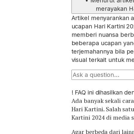
•
Menurut artike
merayakan Har
Artikel menyarankan 
ucapan Hari Kartini 2
memberi nuansa berbed
beberapa ucapan yang
terjemahannya bila pe
visual terkait untuk
!
FAQ ini dihasilkan d
Ada banyak sekali car
Hari Kartini. Salah s
Kartini 2024 di media s
Agar berbeda dari lai