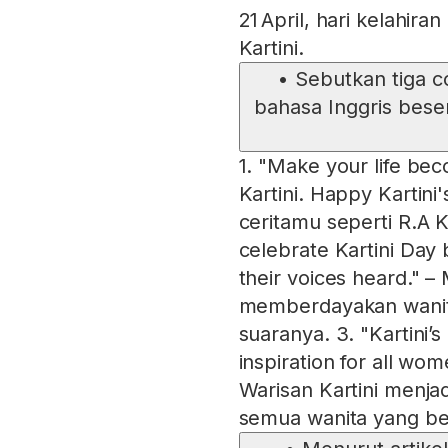
21 April, hari kelahiran
Kartini.
•
Sebutkan tiga c
bahasa Inggris bese
1. "Make your life bec
Kartini. Happy Kartin
ceritamu seperti R.A Ka
celebrate Kartini Da
their voices heard." –
memberdayakan wani
suaranya. 3. "Kartini’
inspiration for all wome
Warisan Kartini menja
semua wanita yang ber