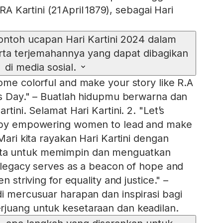
 RA Kartini (21 April 1879), sebagai Hari
ontoh ucapan Hari Kartini 2024 dalam
rta terjemahannya yang dapat dibagikan
di media sosial.
ome colorful and make your story like R.A
i's Day." – Buatlah hidupmu berwarna dan
rtini. Selamat Hari Kartini. 2. "Let’s
y by empowering women to lead and make
 Mari kita rayakan Hari Kartini dengan
ta untuk memimpin dan menguatkan
s legacy serves as a beacon of hope and
n striving for equality and justice." –
di mercusuar harapan dan inspirasi bagi
juang untuk kesetaraan dan keadilan.