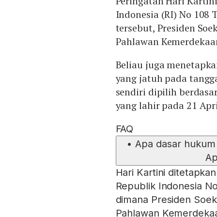
Peringatan Hari Kartin
Indonesia (RI) No 108 
tersebut, Presiden So
Pahlawan Kemerdekaan
Beliau juga menetapkan
yang jatuh pada tangga
sendiri dipilih berdasa
yang lahir pada 21 Apri
FAQ
•
Apa dasar hukum 
Ap
Hari Kartini ditetapk
Republik Indonesia No
dimana Presiden Soek
Pahlawan Kemerdekaa